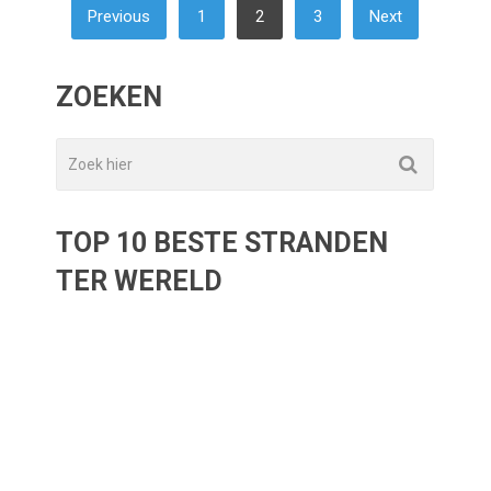
BERICHTEN
Previous
1
2
3
Next
PAGINERING
ZOEKEN
TOP 10 BESTE STRANDEN
TER WERELD