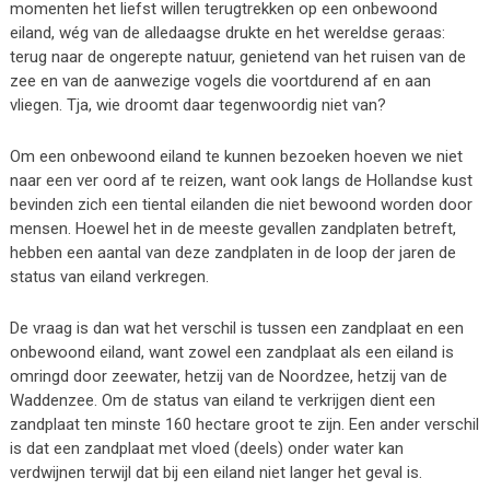
momenten het liefst willen terugtrekken op een onbewoond
eiland, wég van de alledaagse drukte en het wereldse geraas:
terug naar de ongerepte natuur, genietend van het ruisen van de
zee en van de aanwezige vogels die voortdurend af en aan
vliegen. Tja, wie droomt daar tegenwoordig niet van?
Om een onbewoond eiland te kunnen bezoeken hoeven we niet
naar een ver oord af te reizen, want ook langs de Hollandse kust
bevinden zich een tiental eilanden die niet bewoond worden door
mensen. Hoewel het in de meeste gevallen zandplaten betreft,
hebben een aantal van deze zandplaten in de loop der jaren de
status van eiland verkregen.
De vraag is dan wat het verschil is tussen een zandplaat en een
onbewoond eiland, want zowel een zandplaat als een eiland is
omringd door zeewater, hetzij van de Noordzee, hetzij van de
Waddenzee. Om de status van eiland te verkrijgen dient een
zandplaat ten minste 160 hectare groot te zijn. Een ander verschil
is dat een zandplaat met vloed (deels) onder water kan
verdwijnen terwijl dat bij een eiland niet langer het geval is.